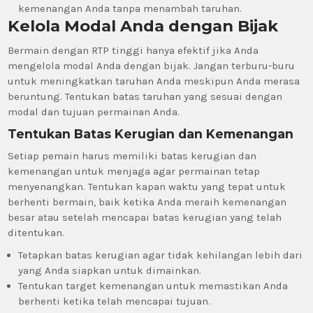
kemenangan Anda tanpa menambah taruhan.
Kelola Modal Anda dengan Bijak
Bermain dengan RTP tinggi hanya efektif jika Anda
mengelola modal Anda dengan bijak. Jangan terburu-buru
untuk meningkatkan taruhan Anda meskipun Anda merasa
beruntung. Tentukan batas taruhan yang sesuai dengan
modal dan tujuan permainan Anda.
Tentukan Batas Kerugian dan Kemenangan
Setiap pemain harus memiliki batas kerugian dan
kemenangan untuk menjaga agar permainan tetap
menyenangkan. Tentukan kapan waktu yang tepat untuk
berhenti bermain, baik ketika Anda meraih kemenangan
besar atau setelah mencapai batas kerugian yang telah
ditentukan.
Tetapkan batas kerugian agar tidak kehilangan lebih dari
yang Anda siapkan untuk dimainkan.
Tentukan target kemenangan untuk memastikan Anda
berhenti ketika telah mencapai tujuan.