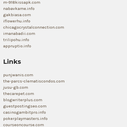
m-918kissapk.com
nabavkame.info
gakbiasa.com
iflowerhu.info
chicagocrystalconnection.com
imanabadii.com
trilipohu.info
appruptio.info
Links
punjwanis.com
the-parcs-clematiscondos.com
jusu-gb.com
thecarepet.com
blogwriterplus.com
guestpostingseo.com
casinogambitpro.info
pokerplaymasters.info
courseoncourse.com