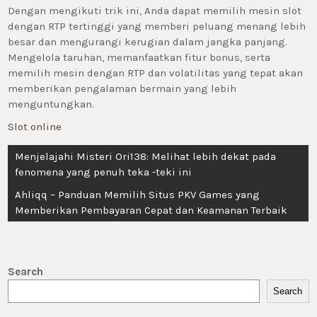
Dengan mengikuti trik ini, Anda dapat memilih mesin slot
dengan RTP tertinggi yang memberi peluang menang lebih
besar dan mengurangi kerugian dalam jangka panjang.
Mengelola taruhan, memanfaatkan fitur bonus, serta
memilih mesin dengan RTP dan volatilitas yang tepat akan
memberikan pengalaman bermain yang lebih
menguntungkan.
Slot online
Post
Menjelajahi Misteri Ori138: Melihat lebih dekat pada
navigation
fenomena yang penuh teka -teki ini
Ahliqq – Panduan Memilih Situs PKV Games yang
Memberikan Pembayaran Cepat dan Keamanan Terbaik
Search
Search