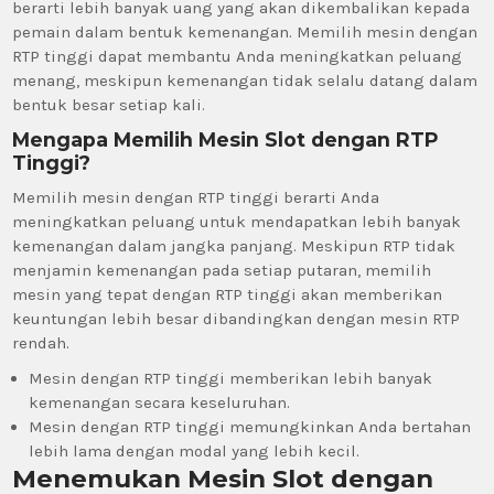
berarti lebih banyak uang yang akan dikembalikan kepada
pemain dalam bentuk kemenangan. Memilih mesin dengan
RTP tinggi dapat membantu Anda meningkatkan peluang
menang, meskipun kemenangan tidak selalu datang dalam
bentuk besar setiap kali.
Mengapa Memilih Mesin Slot dengan RTP
Tinggi?
Memilih mesin dengan RTP tinggi berarti Anda
meningkatkan peluang untuk mendapatkan lebih banyak
kemenangan dalam jangka panjang. Meskipun RTP tidak
menjamin kemenangan pada setiap putaran, memilih
mesin yang tepat dengan RTP tinggi akan memberikan
keuntungan lebih besar dibandingkan dengan mesin RTP
rendah.
Mesin dengan RTP tinggi memberikan lebih banyak
kemenangan secara keseluruhan.
Mesin dengan RTP tinggi memungkinkan Anda bertahan
lebih lama dengan modal yang lebih kecil.
Menemukan Mesin Slot dengan