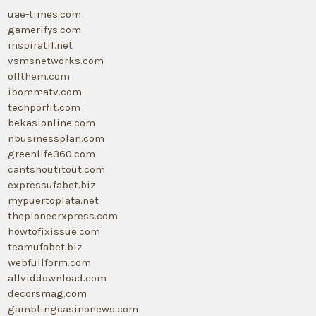
uae-times.com
gamerifys.com
inspiratif.net
vsmsnetworks.com
offthem.com
ibommatv.com
techporfit.com
bekasionline.com
nbusinessplan.com
greenlife360.com
cantshoutitout.com
expressufabet.biz
mypuertoplata.net
thepioneerxpress.com
howtofixissue.com
teamufabet.biz
webfullform.com
allviddownload.com
decorsmag.com
gamblingcasinonews.com