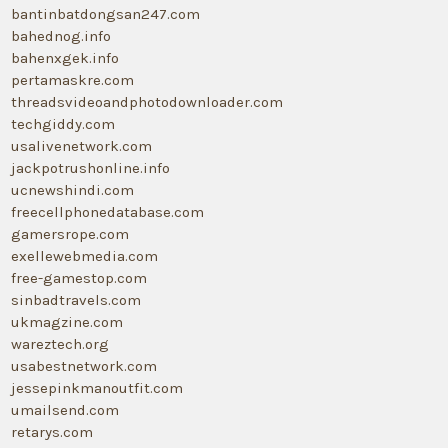
bantinbatdongsan247.com
bahednog.info
bahenxgek.info
pertamaskre.com
threadsvideoandphotodownloader.com
techgiddy.com
usalivenetwork.com
jackpotrushonline.info
ucnewshindi.com
freecellphonedatabase.com
gamersrope.com
exellewebmedia.com
free-gamestop.com
sinbadtravels.com
ukmagzine.com
wareztech.org
usabestnetwork.com
jessepinkmanoutfit.com
umailsend.com
retarys.com