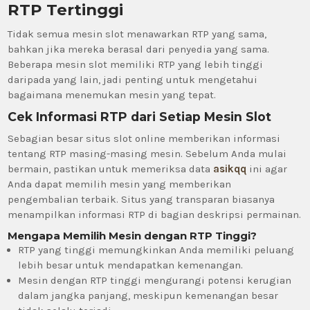
RTP Tertinggi
Tidak semua mesin slot menawarkan RTP yang sama,
bahkan jika mereka berasal dari penyedia yang sama.
Beberapa mesin slot memiliki RTP yang lebih tinggi
daripada yang lain, jadi penting untuk mengetahui
bagaimana menemukan mesin yang tepat.
Cek Informasi RTP dari Setiap Mesin Slot
Sebagian besar situs slot online memberikan informasi
tentang RTP masing-masing mesin. Sebelum Anda mulai
bermain, pastikan untuk memeriksa data
asikqq
ini agar
Anda dapat memilih mesin yang memberikan
pengembalian terbaik. Situs yang transparan biasanya
menampilkan informasi RTP di bagian deskripsi permainan.
Mengapa Memilih Mesin dengan RTP Tinggi?
RTP yang tinggi memungkinkan Anda memiliki peluang
lebih besar untuk mendapatkan kemenangan.
Mesin dengan RTP tinggi mengurangi potensi kerugian
dalam jangka panjang, meskipun kemenangan besar