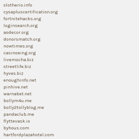
slotherio.info
cysapluscertification.org
fortnitehacks.org
loginsearch.org
aodecor.org
donorsmatch.org
nowtimes.org
casinoeing.org
livemocha.biz
streetlife.biz
hyves.biz
enoughinfo.net
pinhive.net
warnabet.net
bollym4u.me
bolly2tollyblog.me
pandaclub.me
flyttevask.io
byhous.com
hartfordplazahotel.com