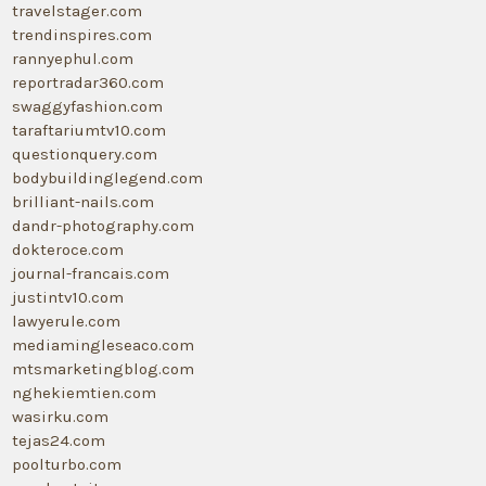
travelstager.com
trendinspires.com
rannyephul.com
reportradar360.com
swaggyfashion.com
taraftariumtv10.com
questionquery.com
bodybuildinglegend.com
brilliant-nails.com
dandr-photography.com
dokteroce.com
journal-francais.com
justintv10.com
lawyerule.com
mediamingleseaco.com
mtsmarketingblog.com
nghekiemtien.com
wasirku.com
tejas24.com
poolturbo.com