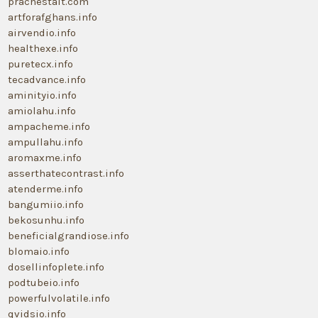
prachestait.com
artforafghans.info
airvendio.info
healthexe.info
puretecx.info
tecadvance.info
aminityio.info
amiolahu.info
ampacheme.info
ampullahu.info
aromaxme.info
asserthatecontrast.info
atenderme.info
bangumiio.info
bekosunhu.info
beneficialgrandiose.info
blomaio.info
dosellinfoplete.info
podtubeio.info
powerfulvolatile.info
qvidsio.info