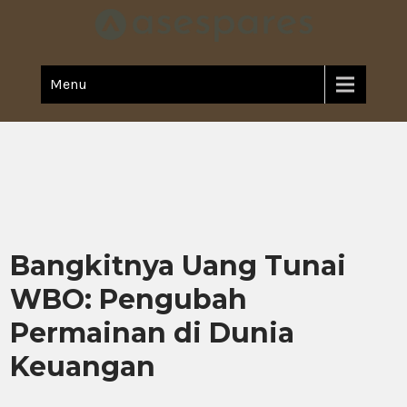
Skip
to
content
Mainkan slot X1000 dari PG Soft malam ini untuk peluang maxwin besar.
Slot PG Soft Gacor Malam
Slot gacor ini menawarkan RTP terbaik untuk hasil maksimal.
Menu
Ini, Slot X1000 dengan RTP
Terbaik
Bangkitnya Uang Tunai
WBO: Pengubah
Permainan di Dunia
Keuangan