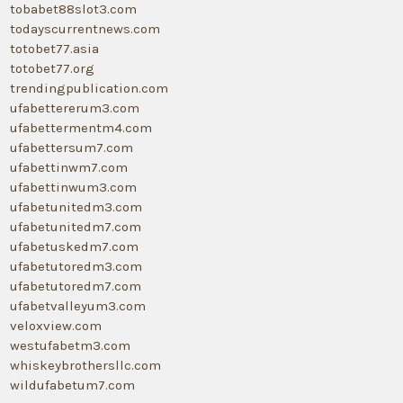
tobabet88slot3.com
todayscurrentnews.com
totobet77.asia
totobet77.org
trendingpublication.com
ufabettererum3.com
ufabettermentm4.com
ufabettersum7.com
ufabettinwm7.com
ufabettinwum3.com
ufabetunitedm3.com
ufabetunitedm7.com
ufabetuskedm7.com
ufabetutoredm3.com
ufabetutoredm7.com
ufabetvalleyum3.com
veloxview.com
westufabetm3.com
whiskeybrothersllc.com
wildufabetum7.com