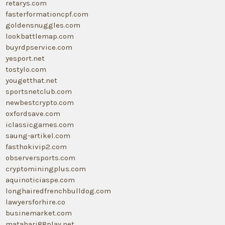
retarys.com
fasterformationcpf.com
goldensnuggles.com
lookbattlemap.com
buyrdpservice.com
yesport.net
tostylo.com
yougetthat.net
sportsnetclub.com
newbestcrypto.com
oxfordsave.com
iclassicgames.com
saung-artikel.com
fasthokivip2.com
observersports.com
cryptominingplus.com
aquinoticiaspe.com
longhairedfrenchbulldog.com
lawyersforhire.co
businemarket.com
matahari88play.net