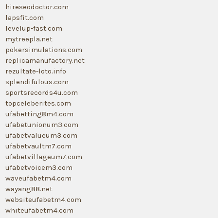
hireseodoctor.com
lapsfit.com
levelup-fast.com
mytreepla.net
pokersimulations.com
replicamanufactory.net
rezultate-loto.info
splendifulous.com
sportsrecords4u.com
topceleberites.com
ufabetting8m4.com
ufabetunionum3.com
ufabetvalueum3.com
ufabetvaultm7.com
ufabetvillageum7.com
ufabetvoicem3.com
waveufabetm4.com
wayang88.net
websiteufabetm4.com
whiteufabetm4.com