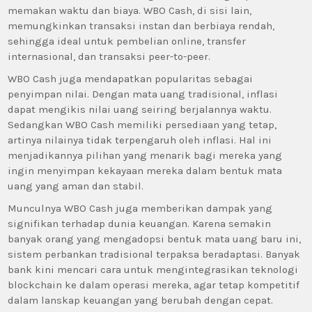
memakan waktu dan biaya. WBO Cash, di sisi lain,
memungkinkan transaksi instan dan berbiaya rendah,
sehingga ideal untuk pembelian online, transfer
internasional, dan transaksi peer-to-peer.
WBO Cash juga mendapatkan popularitas sebagai
penyimpan nilai. Dengan mata uang tradisional, inflasi
dapat mengikis nilai uang seiring berjalannya waktu.
Sedangkan WBO Cash memiliki persediaan yang tetap,
artinya nilainya tidak terpengaruh oleh inflasi. Hal ini
menjadikannya pilihan yang menarik bagi mereka yang
ingin menyimpan kekayaan mereka dalam bentuk mata
uang yang aman dan stabil.
Munculnya WBO Cash juga memberikan dampak yang
signifikan terhadap dunia keuangan. Karena semakin
banyak orang yang mengadopsi bentuk mata uang baru ini,
sistem perbankan tradisional terpaksa beradaptasi. Banyak
bank kini mencari cara untuk mengintegrasikan teknologi
blockchain ke dalam operasi mereka, agar tetap kompetitif
dalam lanskap keuangan yang berubah dengan cepat.