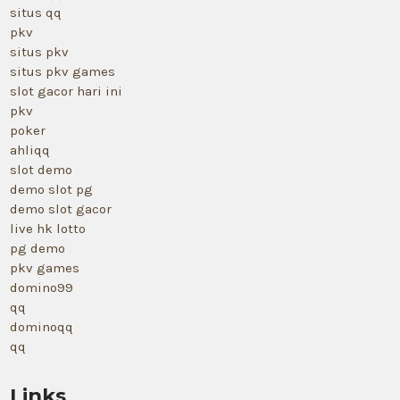
situs qq
pkv
situs pkv
situs pkv games
slot gacor hari ini
pkv
poker
ahliqq
slot demo
demo slot pg
demo slot gacor
live hk lotto
pg demo
pkv games
domino99
qq
dominoqq
qq
Links