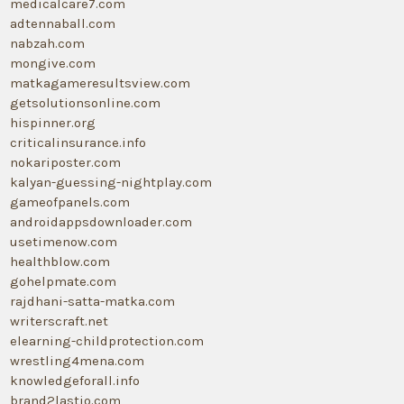
medicalcare7.com
adtennaball.com
nabzah.com
mongive.com
matkagameresultsview.com
getsolutionsonline.com
hispinner.org
criticalinsurance.info
nokariposter.com
kalyan-guessing-nightplay.com
gameofpanels.com
androidappsdownloader.com
usetimenow.com
healthblow.com
gohelpmate.com
rajdhani-satta-matka.com
writerscraft.net
elearning-childprotection.com
wrestling4mena.com
knowledgeforall.info
brand2lastio.com