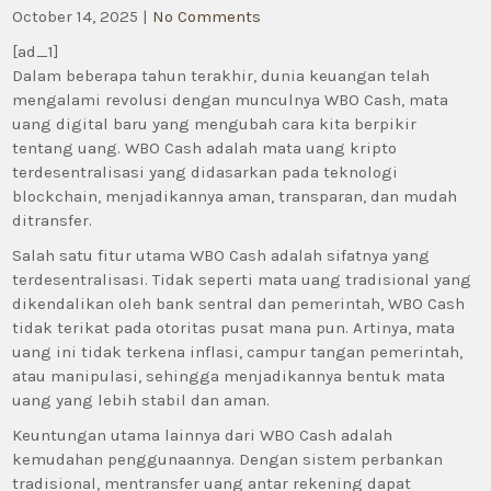
October 14, 2025
|
No Comments
[ad_1]
Dalam beberapa tahun terakhir, dunia keuangan telah
mengalami revolusi dengan munculnya WBO Cash, mata
uang digital baru yang mengubah cara kita berpikir
tentang uang. WBO Cash adalah mata uang kripto
terdesentralisasi yang didasarkan pada teknologi
blockchain, menjadikannya aman, transparan, dan mudah
ditransfer.
Salah satu fitur utama WBO Cash adalah sifatnya yang
terdesentralisasi. Tidak seperti mata uang tradisional yang
dikendalikan oleh bank sentral dan pemerintah, WBO Cash
tidak terikat pada otoritas pusat mana pun. Artinya, mata
uang ini tidak terkena inflasi, campur tangan pemerintah,
atau manipulasi, sehingga menjadikannya bentuk mata
uang yang lebih stabil dan aman.
Keuntungan utama lainnya dari WBO Cash adalah
kemudahan penggunaannya. Dengan sistem perbankan
tradisional, mentransfer uang antar rekening dapat