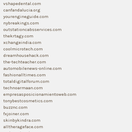
vshapedental.com
canfandalucia.org
yourengineguide.com
nybreakings.com
outstationcabsservices.com
thekrtagy.com
xchangeindia.com
coolmicrotech.com
dreamhousehack.com
the-techteacher.com
automobilenews-online.com
fashionalltimes.com
totaldigitalforum.com
technoarmaan.com
empresasposicionamientoweb.com
tonybestcosmetics.com
buzznc.com
fxjoiner.com
skinbykindra.com
alltherageface.com