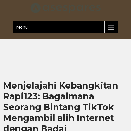
Skip
to
content
Mainkan slot X1000 dari PG Soft malam ini untuk peluang maxwin besar.
Slot PG Soft Gacor Malam
Slot gacor ini menawarkan RTP terbaik untuk hasil maksimal.
Menu
Ini, Slot X1000 dengan RTP
Terbaik
Menjelajahi Kebangkitan
Rapi123: Bagaimana
Seorang Bintang TikTok
Mengambil alih Internet
dengan Badai