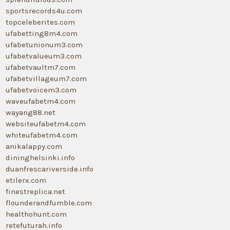
sportsrecords4u.com
topceleberites.com
ufabetting8m4.com
ufabetunionum3.com
ufabetvalueum3.com
ufabetvaultm7.com
ufabetvillageum7.com
ufabetvoicem3.com
waveufabetm4.com
wayang88.net
websiteufabetm4.com
whiteufabetm4.com
anikalappy.com
dininghelsinki.info
duanfrescariverside.info
etilerx.com
finestreplica.net
flounderandfumble.com
healthohunt.com
retefuturah.info