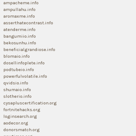
ampacheme.info
ampullahu.info
aromaxme.info
asserthatecontrast.info
atenderme.info
bangumiio.info
bekosunhu.info
beneficialgrandiose.info
blomaio.info
dosellinfoplete.info
podtubeio.info
powerfulvolatile.info
qvidsio.info
shumaio.info
slotherio.info
cysapluscertification.org
fortnitehacks.org
loginsearch.org
aodecor.org
donorsmatch.org