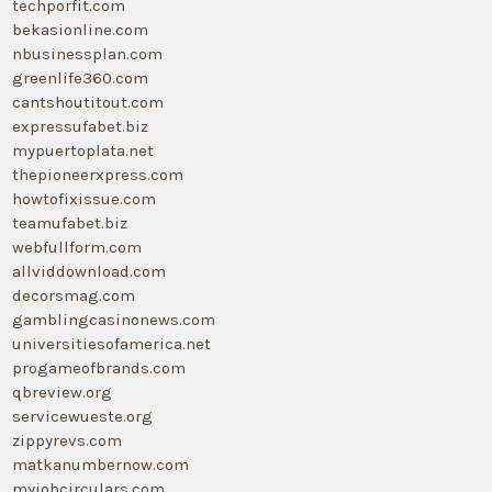
techporfit.com
bekasionline.com
nbusinessplan.com
greenlife360.com
cantshoutitout.com
expressufabet.biz
mypuertoplata.net
thepioneerxpress.com
howtofixissue.com
teamufabet.biz
webfullform.com
allviddownload.com
decorsmag.com
gamblingcasinonews.com
universitiesofamerica.net
progameofbrands.com
qbreview.org
servicewueste.org
zippyrevs.com
matkanumbernow.com
myjobcirculars.com