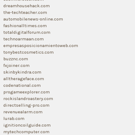
dreamhousehack.com
the-techteacher.com
automobilenews-online.com
fashionalltimes.com
totaldigitalforum.com
technoarmaan.com
empresasposicionamientoweb.com
tonybestcosmetics.com
buzznc.com
fxjoiner.com
skinbykindra.com
alltherageface.com
codenational.com
progameexplorer.com
rockislandroastery.com
directselling-pro.com
revenuealarm.com
lurab.com
ignitioncoilguide.com
mytechcomputer.com