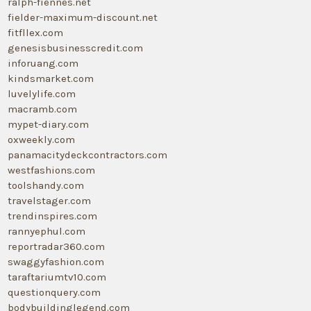
ralph-fiennes.net
fielder-maximum-discount.net
fitfllex.com
genesisbusinesscredit.com
inforuang.com
kindsmarket.com
luvelylife.com
macramb.com
mypet-diary.com
oxweekly.com
panamacitydeckcontractors.com
westfashions.com
toolshandy.com
travelstager.com
trendinspires.com
rannyephul.com
reportradar360.com
swaggyfashion.com
taraftariumtv10.com
questionquery.com
bodybuildinglegend.com