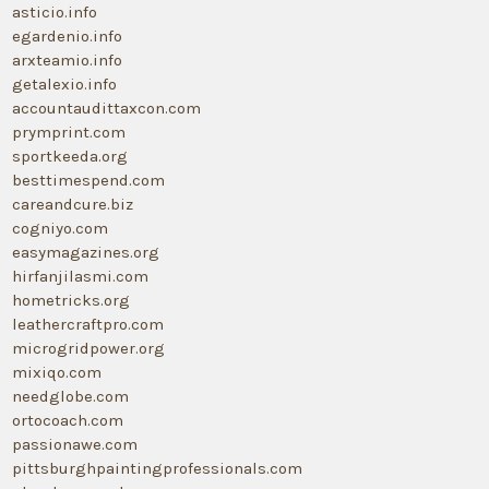
asticio.info
egardenio.info
arxteamio.info
getalexio.info
accountaudittaxcon.com
prymprint.com
sportkeeda.org
besttimespend.com
careandcure.biz
cogniyo.com
easymagazines.org
hirfanjilasmi.com
hometricks.org
leathercraftpro.com
microgridpower.org
mixiqo.com
needglobe.com
ortocoach.com
passionawe.com
pittsburghpaintingprofessionals.com