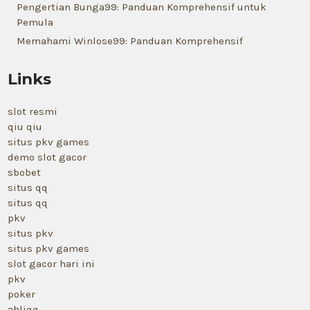
Pengertian Bunga99: Panduan Komprehensif untuk
Pemula
Memahami Winlose99: Panduan Komprehensif
Links
slot resmi
qiu qiu
situs pkv games
demo slot gacor
sbobet
situs qq
situs qq
pkv
situs pkv
situs pkv games
slot gacor hari ini
pkv
poker
ahliqq