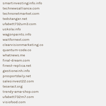
smartinvestinginfo.info
technewsalliance.com
technonetmarket.com
tedstanger.net
ufabett732um3.com
uskola.info
wagonpaints.info
waitfornext.com
clearvisionmarketing.co
quantum-code.co
whatnews.me
final-dream.com
finest-replica.net
gestioneinh.info
prosportdaily.net
salesinvest22.com
teseract.org
trendy-ama-shop.com
ufabett732m7.com
visiofood.com