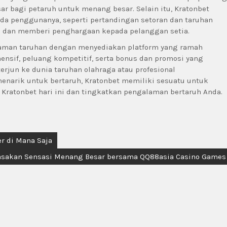
ar bagi petaruh untuk menang besar. Selain itu, Kratonbet
da penggunanya, seperti pertandingan setoran dan taruhan
h dan memberi penghargaan kepada pelanggan setia.
laman taruhan dengan menyediakan platform yang ramah
sif, peluang kompetitif, serta bonus dan promosi yang
rjun ke dunia taruhan olahraga atau profesional
enarik untuk bertaruh, Kratonbet memiliki sesuatu untuk
ratonbet hari ini dan tingkatkan pengalaman bertaruh Anda.
r di Mana Saja
asakan Sensasi Menang Besar bersama QQ88asia Casino Games