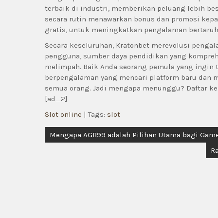
terbaik di industri, memberikan peluang lebih bes
secara rutin menawarkan bonus dan promosi kepa
gratis, untuk meningkatkan pengalaman bertaru
Secara keseluruhan, Kratonbet merevolusi penga
pengguna, sumber daya pendidikan yang komprehen
melimpah. Baik Anda seorang pemula yang ingin te
berpengalaman yang mencari platform baru dan m
semua orang. Jadi mengapa menunggu? Daftar ke K
[ad_2]
Slot online
| Tags:
slot
Post
Mengapa AGB99 adalah Pilihan Utama bagi Game
navigation
R