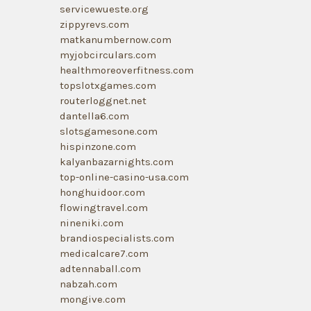
servicewueste.org
zippyrevs.com
matkanumbernow.com
myjobcirculars.com
healthmoreoverfitness.com
topslotxgames.com
routerloggnet.net
dantella6.com
slotsgamesone.com
hispinzone.com
kalyanbazarnights.com
top-online-casino-usa.com
honghuidoor.com
flowingtravel.com
nineniki.com
brandiospecialists.com
medicalcare7.com
adtennaball.com
nabzah.com
mongive.com