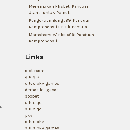
Menemukan Plisbet: Panduan
Utama untuk Pemula
Pengertian Bunga99: Panduan
Komprehensif untuk Pemula
Memahami Winlose99: Panduan
Komprehensif
Links
slot resmi
qiu qiu
situs pkv games
demo slot gacor
sbobet
situs qq
is
situs qq
pkv
situs pkv
situs pkv games