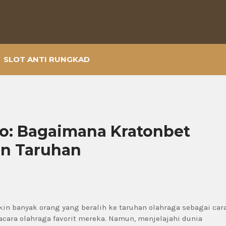
m Ini, Slot X1000 dengan RTP
 besar. Slot gacor ini menawarkan RTP terbaik untuk hasil maksimal.
SLOT ANTI RUNGKAD
ro: Bagaimana Kratonbet
an Taruhan
in banyak orang yang beralih ke taruhan olahraga sebagai car
ara olahraga favorit mereka. Namun, menjelajahi dunia