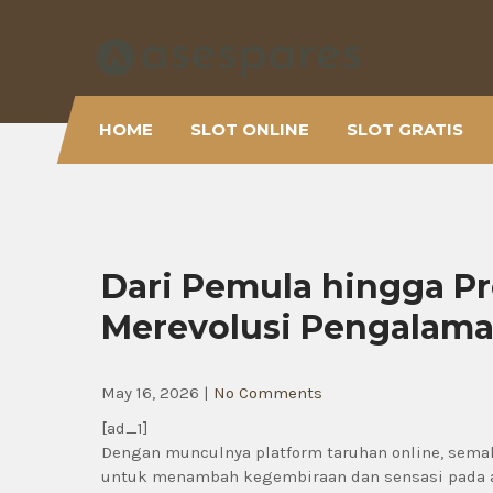
Skip
to
content
Slot PG Soft Gacor Mala
Mainkan slot X1000 dari PG Soft malam ini untuk peluang maxwin
HOME
SLOT ONLINE
SLOT GRATIS
Dari Pemula hingga P
Merevolusi Pengalam
May 16, 2026
|
No Comments
[ad_1]
Dengan munculnya platform taruhan online, semak
untuk menambah kegembiraan dan sensasi pada ac