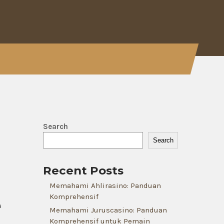
 Terbaik
Search
Search
Recent Posts
Memahami Ahlirasino: Panduan
Komprehensif
a
Memahami Juruscasino: Panduan
Komprehensif untuk Pemain