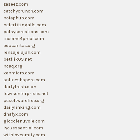
zaseez.com
catchycrunch.com
nofaphub.com
nefertitingalls.com
patsyscreations.com
income4proof.com
educaritas.org
lensajelajah.com
betflik09.net
ncaq.org
xenmicro.com
onlineshopera.com
dartyfresh.com
lewisenterprises.net
pcsoftwarefree.org
dailylinking.com
dnafyx.com
giocolenuvole.com
iyouessential.com
withloveamity.com