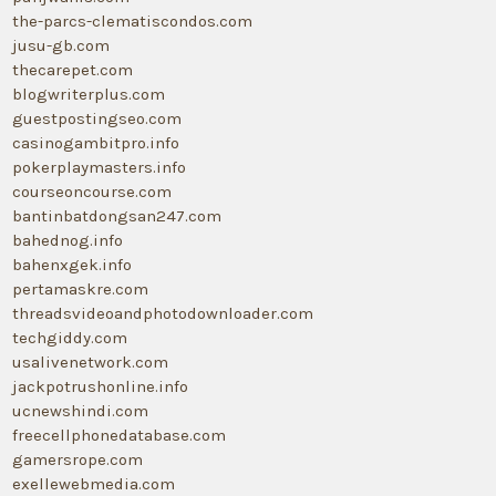
the-parcs-clematiscondos.com
jusu-gb.com
thecarepet.com
blogwriterplus.com
guestpostingseo.com
casinogambitpro.info
pokerplaymasters.info
courseoncourse.com
bantinbatdongsan247.com
bahednog.info
bahenxgek.info
pertamaskre.com
threadsvideoandphotodownloader.com
techgiddy.com
usalivenetwork.com
jackpotrushonline.info
ucnewshindi.com
freecellphonedatabase.com
gamersrope.com
exellewebmedia.com