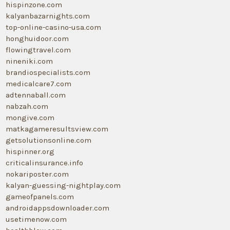
hispinzone.com
kalyanbazarnights.com
top-online-casino-usa.com
honghuidoor.com
flowingtravel.com
nineniki.com
brandiospecialists.com
medicalcare7.com
adtennaball.com
nabzah.com
mongive.com
matkagameresultsview.com
getsolutionsonline.com
hispinner.org
criticalinsurance.info
nokariposter.com
kalyan-guessing-nightplay.com
gameofpanels.com
androidappsdownloader.com
usetimenow.com