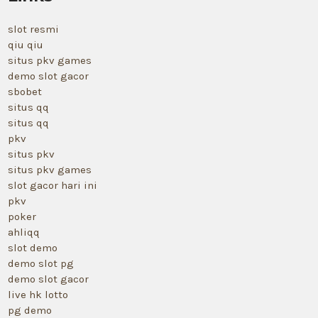
slot resmi
qiu qiu
situs pkv games
demo slot gacor
sbobet
situs qq
situs qq
pkv
situs pkv
situs pkv games
slot gacor hari ini
pkv
poker
ahliqq
slot demo
demo slot pg
demo slot gacor
live hk lotto
pg demo