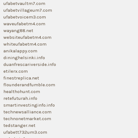
ufabetvaultm7.com
ufabetvillageum7.com
ufabetvoicem3.com
waveufabetm4.com
wayang88.net
websiteufabetm4.com
whiteufabetm4.com
anikalappy.com
dininghelsinki.info
duanfrescariverside.info
etilerx.com
finestreplica.net
flounderandfumble.com
healthohunt.com
retefuturah.info
smartinvestinginfo.info
technewsalliance.com
technonetmarket.com
tedstanger.net
ufabett732um3.com