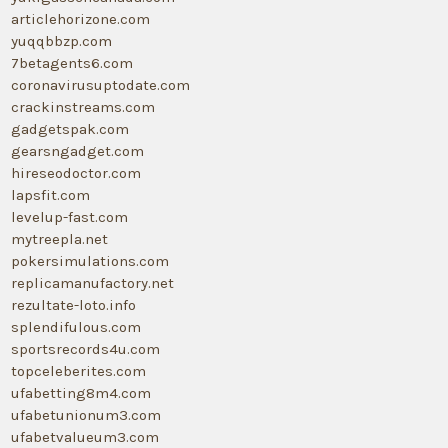
articlehorizone.com
yuqqbbzp.com
7betagents6.com
coronavirusuptodate.com
crackinstreams.com
gadgetspak.com
gearsngadget.com
hireseodoctor.com
lapsfit.com
levelup-fast.com
mytreepla.net
pokersimulations.com
replicamanufactory.net
rezultate-loto.info
splendifulous.com
sportsrecords4u.com
topceleberites.com
ufabetting8m4.com
ufabetunionum3.com
ufabetvalueum3.com