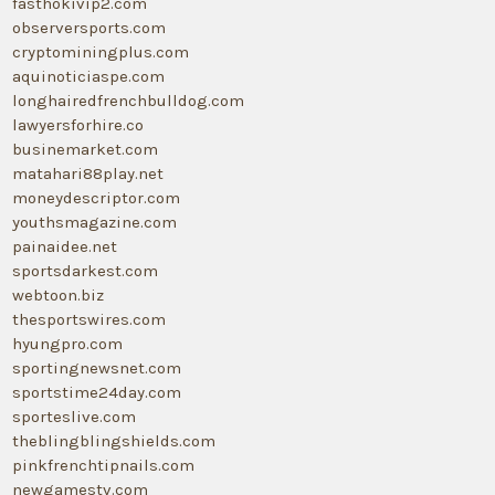
fasthokivip2.com
observersports.com
cryptominingplus.com
aquinoticiaspe.com
longhairedfrenchbulldog.com
lawyersforhire.co
businemarket.com
matahari88play.net
moneydescriptor.com
youthsmagazine.com
painaidee.net
sportsdarkest.com
webtoon.biz
thesportswires.com
hyungpro.com
sportingnewsnet.com
sportstime24day.com
sporteslive.com
theblingblingshields.com
pinkfrenchtipnails.com
newgamestv.com