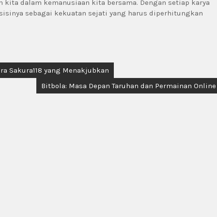
 kita dalam kemanusiaan kita bersama. Dengan setiap karya
isinya sebagai kekuatan sejati yang harus diperhitungkan
ra Sakura118 yang Menakjubkan
Bitbola: Masa Depan Taruhan dan Permainan Online