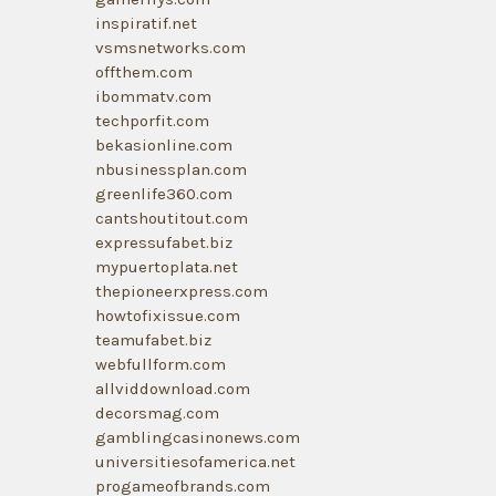
inspiratif.net
vsmsnetworks.com
offthem.com
ibommatv.com
techporfit.com
bekasionline.com
nbusinessplan.com
greenlife360.com
cantshoutitout.com
expressufabet.biz
mypuertoplata.net
thepioneerxpress.com
howtofixissue.com
teamufabet.biz
webfullform.com
allviddownload.com
decorsmag.com
gamblingcasinonews.com
universitiesofamerica.net
progameofbrands.com