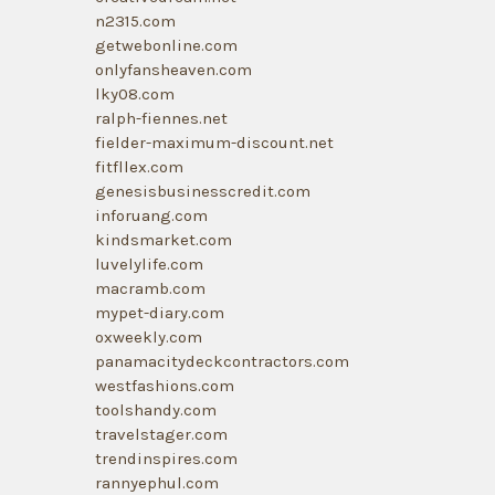
n2315.com
getwebonline.com
onlyfansheaven.com
lky08.com
ralph-fiennes.net
fielder-maximum-discount.net
fitfllex.com
genesisbusinesscredit.com
inforuang.com
kindsmarket.com
luvelylife.com
macramb.com
mypet-diary.com
oxweekly.com
panamacitydeckcontractors.com
westfashions.com
toolshandy.com
travelstager.com
trendinspires.com
rannyephul.com