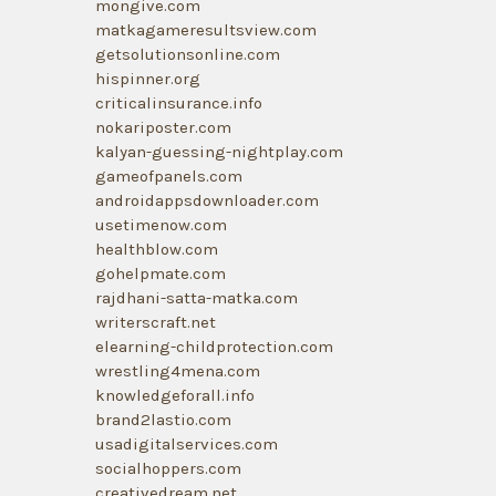
mongive.com
matkagameresultsview.com
getsolutionsonline.com
hispinner.org
criticalinsurance.info
nokariposter.com
kalyan-guessing-nightplay.com
gameofpanels.com
androidappsdownloader.com
usetimenow.com
healthblow.com
gohelpmate.com
rajdhani-satta-matka.com
writerscraft.net
elearning-childprotection.com
wrestling4mena.com
knowledgeforall.info
brand2lastio.com
usadigitalservices.com
socialhoppers.com
creativedream.net