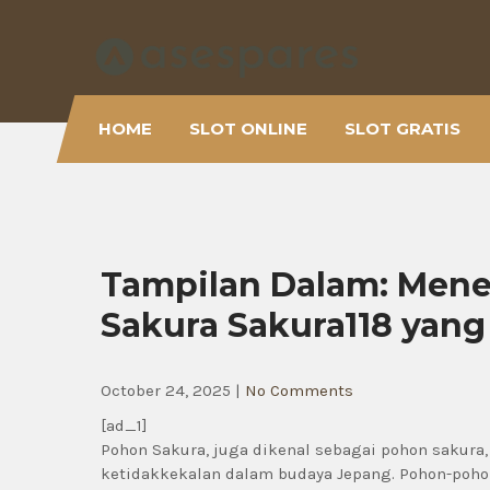
Skip
to
content
Slot PG Soft Gacor Mala
Mainkan slot X1000 dari PG Soft malam ini untuk peluang maxwin
HOME
SLOT ONLINE
SLOT GRATIS
Tampilan Dalam: Men
Sakura Sakura118 yan
October 24, 2025
|
No Comments
[ad_1]
Pohon Sakura, juga dikenal sebagai pohon sakur
ketidakkekalan dalam budaya Jepang. Pohon-poh