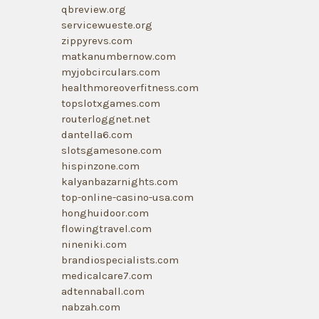
qbreview.org
servicewueste.org
zippyrevs.com
matkanumbernow.com
myjobcirculars.com
healthmoreoverfitness.com
topslotxgames.com
routerloggnet.net
dantella6.com
slotsgamesone.com
hispinzone.com
kalyanbazarnights.com
top-online-casino-usa.com
honghuidoor.com
flowingtravel.com
nineniki.com
brandiospecialists.com
medicalcare7.com
adtennaball.com
nabzah.com