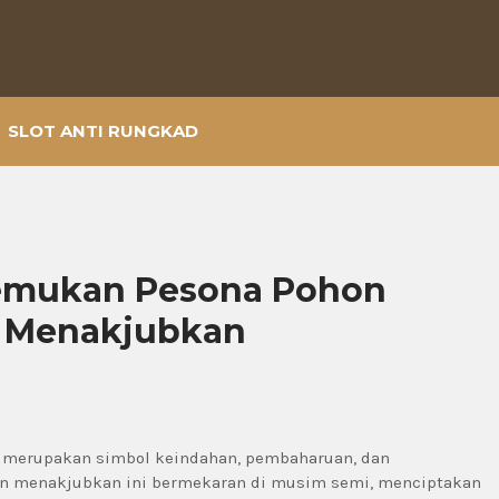
m Ini, Slot X1000 dengan RTP
 besar. Slot gacor ini menawarkan RTP terbaik untuk hasil maksimal.
SLOT ANTI RUNGKAD
emukan Pesona Pohon
g Menakjubkan
a, merupakan simbol keindahan, pembaharuan, dan
on menakjubkan ini bermekaran di musim semi, menciptakan