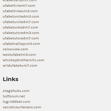
ufabettersum7.com
ufabettinwm7.com
ufabettinwum3.com
ufabetunitedm3.com
ufabetunitedm7.com
ufabetuskedm7.com
ufabetutoredm3.com
ufabetutoredm7.com
ufabetvalleyum3.com
veloxview.com
westufabetm3.com
whiskeybrothersllc.com
wildufabetum7.com
Links
stagehubs.com
1x2forum.net
login99bet.com
secretcourtesans.com