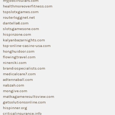
myjobcirculars.com
healthmoreoverfitness.com
topslotxgames.com
routerloggnet.net
dantella6.com
slotsgamesone.com
hispinzone.com
kalyanbazarnights.com
top-online-casino-usa.com
honghuidoor.com
flowingtravel.com
nineniki.com
brandiospecialists.com
medicalcare7.com
adtennaball.com
nabzah.com
mongive.com
matkagameresultsview.com
getsolutionsonline.com
hispinner.org
criticalinsurance.info