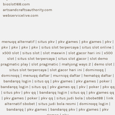
bioslot168.com
artsandcraftsauthority.com
webservicelive.com
menuqq alternatif
|
situs pkv
|
pkv games
|
pkv games
|
pkv
|
pkv
|
pkv
|
pkv
|
pkv
|
situs slot terpercaya
|
situs slot online
|
x500 slot
|
situs slot
|
slot maxwin
|
slot gacor hari ini
|
x500
slot
|
situs slot terpercaya
|
situs slot gacor
|
slot demo
pragmatic play
|
slot pragmatic
|
mahjong ways 2
|
demo slot
|
situs slot terpercaya
|
slot gacor hari ini
|
dominoqq
|
dominoqq
|
menuqq daftar
|
murniqq daftar
|
hematqq daftar
|
bandarqq login
|
situs qq
|
pkv games
|
pkv games
|
poker
|
bandarqq login
|
situs qq
|
pkv games qq
|
pkv
|
poker
|
pkv qq
|
situs pkv
|
pkv qq
|
bandarqq login
|
situs qq
|
pkv games qq
|
pkv games
|
poker
|
pkv qq
|
situs judi bola
|
sbobet88
|
link
alternatif sbobet
|
situs judi bola resmi
|
dominoqq login
|
bandarqq
|
pkv games
|
bandarqq pkv
|
pkv games
|
pkv