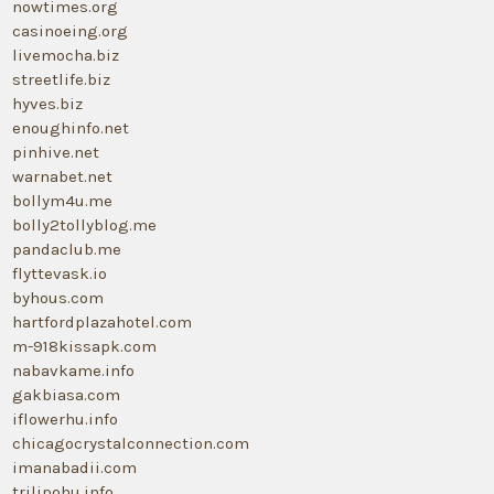
nowtimes.org
casinoeing.org
livemocha.biz
streetlife.biz
hyves.biz
enoughinfo.net
pinhive.net
warnabet.net
bollym4u.me
bolly2tollyblog.me
pandaclub.me
flyttevask.io
byhous.com
hartfordplazahotel.com
m-918kissapk.com
nabavkame.info
gakbiasa.com
iflowerhu.info
chicagocrystalconnection.com
imanabadii.com
trilipohu.info