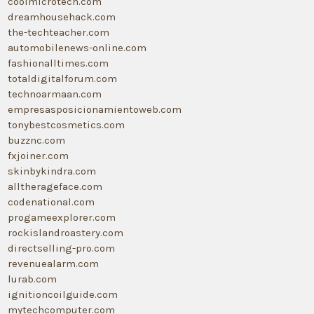
coolmicrotech.com
dreamhousehack.com
the-techteacher.com
automobilenews-online.com
fashionalltimes.com
totaldigitalforum.com
technoarmaan.com
empresasposicionamientoweb.com
tonybestcosmetics.com
buzznc.com
fxjoiner.com
skinbykindra.com
alltherageface.com
codenational.com
progameexplorer.com
rockislandroastery.com
directselling-pro.com
revenuealarm.com
lurab.com
ignitioncoilguide.com
mytechcomputer.com