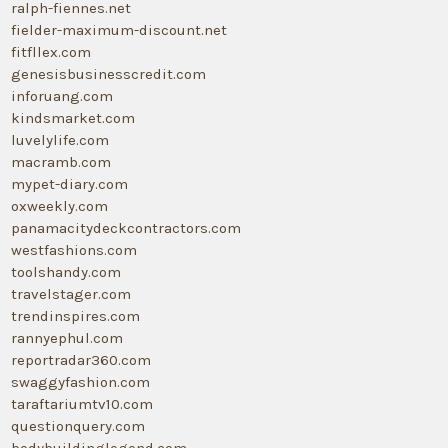
ralph-fiennes.net
fielder-maximum-discount.net
fitfllex.com
genesisbusinesscredit.com
inforuang.com
kindsmarket.com
luvelylife.com
macramb.com
mypet-diary.com
oxweekly.com
panamacitydeckcontractors.com
westfashions.com
toolshandy.com
travelstager.com
trendinspires.com
rannyephul.com
reportradar360.com
swaggyfashion.com
taraftariumtv10.com
questionquery.com