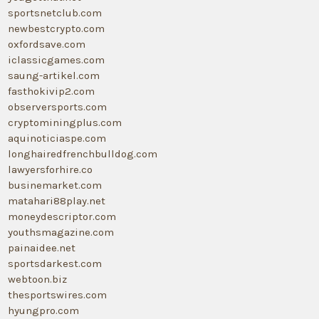
sportsnetclub.com
newbestcrypto.com
oxfordsave.com
iclassicgames.com
saung-artikel.com
fasthokivip2.com
observersports.com
cryptominingplus.com
aquinoticiaspe.com
longhairedfrenchbulldog.com
lawyersforhire.co
businemarket.com
matahari88play.net
moneydescriptor.com
youthsmagazine.com
painaidee.net
sportsdarkest.com
webtoon.biz
thesportswires.com
hyungpro.com