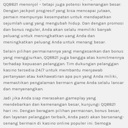
QQ8821 menonjol – tetapi juga potensi kemenangan besar.
Dengan jackpot progresif yang bisa mencapai jutaan,
pemain mempunyai kesempatan untuk mendapatkan
sejumlah uang yang mengubah hidup. Dan dengan promosi
dan bonus reguler, Anda akan selalu memiliki banyak
peluang untuk meningkatkan uang Anda dan
meningkatkan peluang Anda untuk menang besar.
Selain pilihan permainannya yang mengesankan dan bonus
yang menggiurkan, QQ8821 juga bangga atas komitmennya
terhadap kepuasan pelanggan. Tim dukungan pelanggan
kasino tersedia 24/7 untuk membantu menjawab
pertanyaan atau kekhawatiran apa pun yang Anda miliki,
memastikan pengalaman bermain game Anda selalu lancar
dan menyenangkan.
Jadi jika Anda siap merasakan gameplay yang
mendebarkan dan kemenangan besar, kunjungi QQ8821
hari ini. Dengan beragam pilihan permainan, bonus besar,
dan layanan pelanggan terbaik, Anda pasti akan bersenang-
senang bermain di kasino online populer ini. Semoga