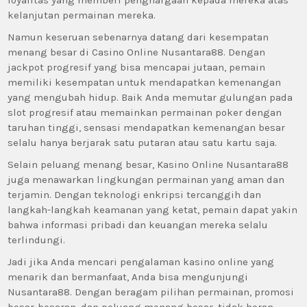
loyalitas yang memberi penghargaan kepada mereka atas
kelanjutan permainan mereka.
Namun keseruan sebenarnya datang dari kesempatan
menang besar di Casino Online Nusantara88. Dengan
jackpot progresif yang bisa mencapai jutaan, pemain
memiliki kesempatan untuk mendapatkan kemenangan
yang mengubah hidup. Baik Anda memutar gulungan pada
slot progresif atau memainkan permainan poker dengan
taruhan tinggi, sensasi mendapatkan kemenangan besar
selalu hanya berjarak satu putaran atau satu kartu saja.
Selain peluang menang besar, Kasino Online Nusantara88
juga menawarkan lingkungan permainan yang aman dan
terjamin. Dengan teknologi enkripsi tercanggih dan
langkah-langkah keamanan yang ketat, pemain dapat yakin
bahwa informasi pribadi dan keuangan mereka selalu
terlindungi.
Jadi jika Anda mencari pengalaman kasino online yang
menarik dan bermanfaat, Anda bisa mengunjungi
Nusantara88. Dengan beragam pilihan permainan, promosi