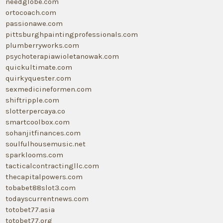
needglobe.com
ortocoach.com
passionawe.com
pittsburghpaintingprofessionals.com
plumberryworks.com
psychoterapiawioletanowak.com
quickultimate.com
quirkyquester.com
sexmedicineformen.com
shiftripple.com
slotterpercaya.co
smartcoolbox.com
sohanjitfinances.com
soulfulhousemusic.net
sparklooms.com
tacticalcontractingllc.com
thecapitalpowers.com
tobabet88slot3.com
todayscurrentnews.com
totobet77.asia
totobet77.org