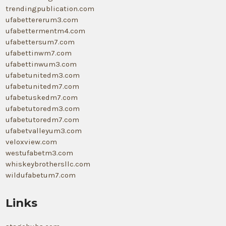
trendingpublication.com
ufabettererum3.com
ufabettermentm4.com
ufabettersum7.com
ufabettinwm7.com
ufabettinwum3.com
ufabetunitedm3.com
ufabetunitedm7.com
ufabetuskedm7.com
ufabetutoredm3.com
ufabetutoredm7.com
ufabetvalleyum3.com
veloxview.com
westufabetm3.com
whiskeybrothersllc.com
wildufabetum7.com
Links