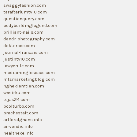
swaggyfashion.com
taraftariumtv10.com
questionquery.com
bodybuildinglegend.com
brilliant-nails.com
dandr-photography.com
dokteroce.com
journal-francais.com
justintv10.com
lawyerule.com
mediamingleseaco.com
mtsmarketingblog.com
nghekiemtien.com
wasirku.com
tejas24.com
poolturbo.com
prachestait.com
artforafghans.info
airvendio.info
healthexe.info