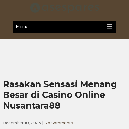
Skip
to
content
Mainkan slot X1000 dari PG Soft malam ini untuk peluang maxwin besar.
Slot PG Soft Gacor Malam
Slot gacor ini menawarkan RTP terbaik untuk hasil maksimal.
Menu
Ini, Slot X1000 dengan RTP
Terbaik
Rasakan Sensasi Menang
Besar di Casino Online
Nusantara88
December 10, 2025
|
No Comments