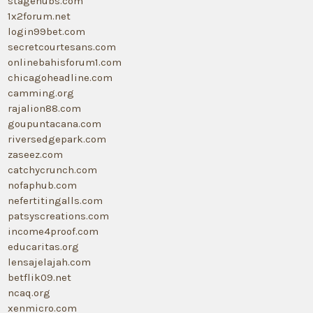
stagehubs.com
1x2forum.net
login99bet.com
secretcourtesans.com
onlinebahisforum1.com
chicagoheadline.com
camming.org
rajalion88.com
goupuntacana.com
riversedgepark.com
zaseez.com
catchycrunch.com
nofaphub.com
nefertitingalls.com
patsyscreations.com
income4proof.com
educaritas.org
lensajelajah.com
betflik09.net
ncaq.org
xenmicro.com