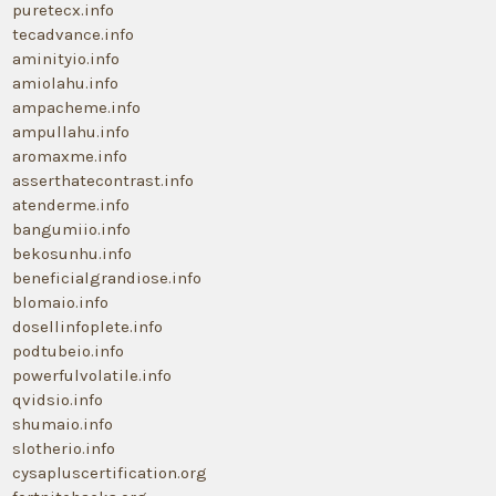
puretecx.info
tecadvance.info
aminityio.info
amiolahu.info
ampacheme.info
ampullahu.info
aromaxme.info
asserthatecontrast.info
atenderme.info
bangumiio.info
bekosunhu.info
beneficialgrandiose.info
blomaio.info
dosellinfoplete.info
podtubeio.info
powerfulvolatile.info
qvidsio.info
shumaio.info
slotherio.info
cysapluscertification.org